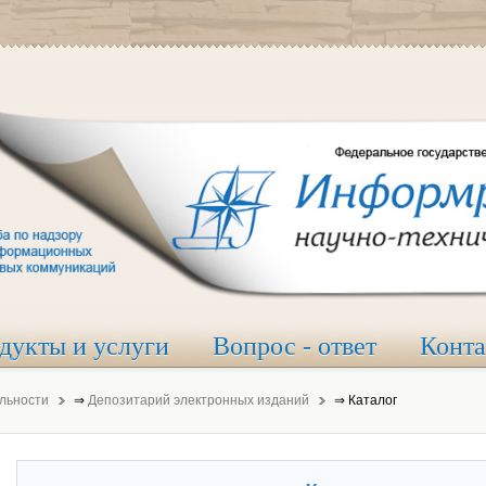
дукты и услуги
Вопрос - ответ
Конт
льности
⇒
Депозитарий электронных изданий
⇒
Каталог