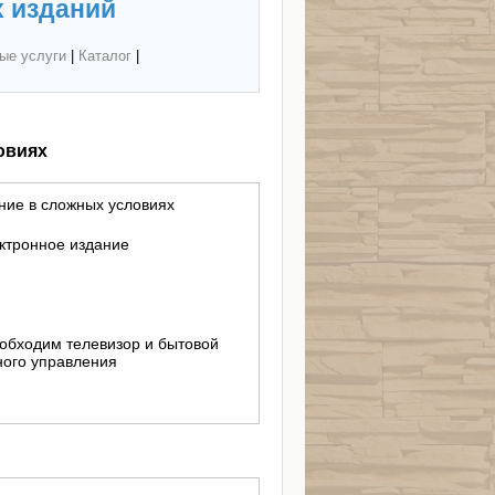
 изданий
ые услуги
|
Каталог
|
овиях
ние в сложных условиях
ктронное издание
еобходим телевизор и бытовой
ного управления