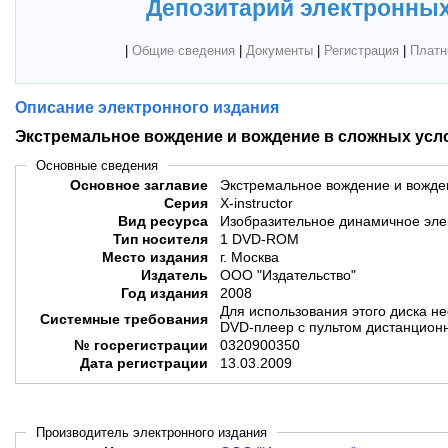
Депозитарий электронных
|
Общие сведения
|
Документы
|
Регистрация
|
Платн
Описание электронного издания
Экстремальное вождение и вождение в сложных усл
Основные сведения
Основное заглавие
Экстремальное вождение и вожде
Серия
X-instructor
Вид ресурса
Изобразительное динамичное эле
Тип носителя
1 DVD-ROM
Место издания
г. Москва
Издатель
ООО "Издательство"
Год издания
2008
Для использования этого диска н
Системные требования
DVD-плеер с пультом дистанцион
№ госрегистрации
0320900350
Дата регистрации
13.03.2009
Производитель электронного издания