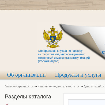
Об организации
Продукты и услуги
Главная страница
⇒
Направление деятельности
⇒
Депозитарий э
Разделы
каталога