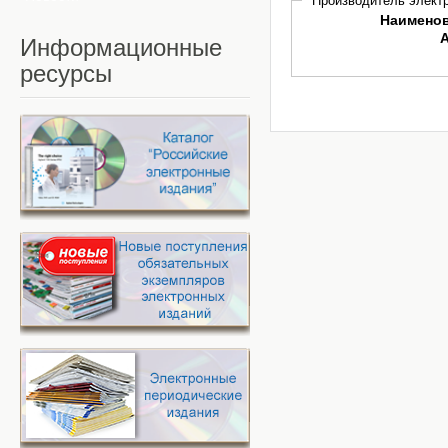
Производитель электр
Наимено
Информационные
ресурсы