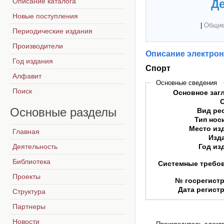
Описание каталога
Де
Новые поступления
|
Общие
Периодические издания
Производители
Описание электрон
Год издания
Спорт
Алфавит
Основные сведения
Поиск
Основное заг
Основные
разделы
Вид ре
Тип нос
Место из
Главная
Изд
Деятельность
Год из
Библиотека
Системные требо
Проекты
№ госрегист
Дата регист
Структура
Партнеры
Новости