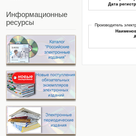
Дата регист
Информационные
ресурсы
Производитель электр
Наимено