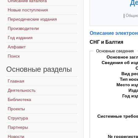
Описание каталога
Де
Новые поступления
|
Общие
Периодические издания
Производители
Описание электрон
Год издания
СНГ и Балтия
Алфавит
Основные сведения
Поиск
Основное заг
Сведения об из
Основные
разделы
Вид ре
Тип нос
Главная
Место из
Деятельность
Изд
Год из
Библиотека
Проекты
Системные требо
Структура
Партнеры
Новости
№ госрегист