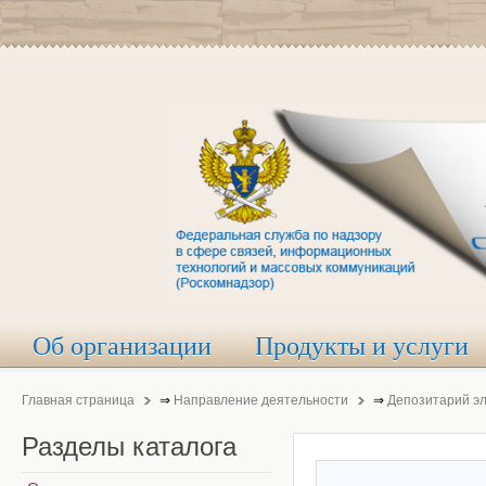
Об организации
Продукты и услуги
Главная страница
⇒
Направление деятельности
⇒
Депозитарий э
Разделы
каталога