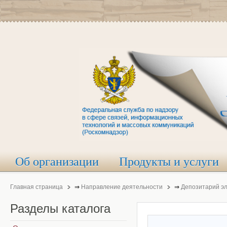
Об организации
Продукты и услуги
Главная страница
⇒
Направление деятельности
⇒
Депозитарий э
Разделы
каталога