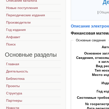
Описание каталога
Де
Новые поступления
|
Общие
Периодические издания
Производители
Описание электрон
Год издания
Финансовая матем
Алфавит
Основные сведения
Поиск
Авт
Основные
разделы
Основное заг
Сведения, относя
к заг
Главная
Вид ре
Тип нос
Деятельность
Место из
Библиотека
Изд
Проекты
Год из
Структура
Системные требо
Партнеры
№ госрегист
Новости
Дата регист