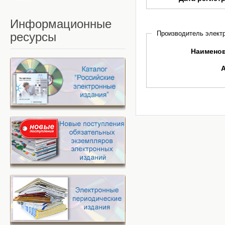
Информационные
Производитель электр
ресурсы
Наимено