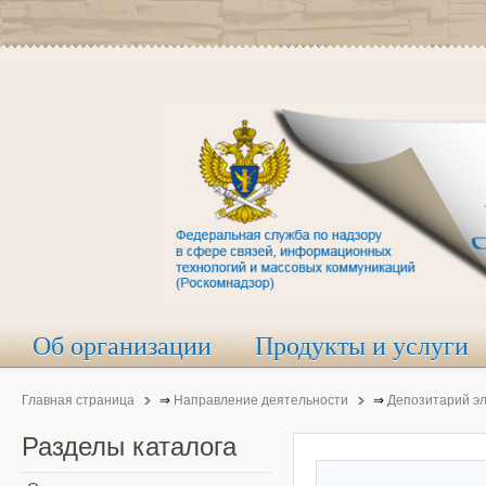
Об организации
Продукты и услуги
Главная страница
⇒
Направление деятельности
⇒
Депозитарий э
Разделы
каталога