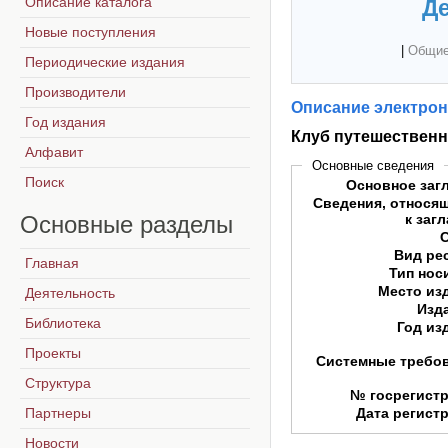
Описание каталога
Де
Новые поступления
|
Общие
Периодические издания
Производители
Описание электрон
Год издания
Клуб путешествен
Алфавит
Основные сведения
Поиск
Основное заг
Сведения, относя
Основные
разделы
к заг
Вид ре
Главная
Тип нос
Место из
Деятельность
Изд
Библиотека
Год из
Проекты
Системные требо
Структура
№ госрегист
Партнеры
Дата регист
Новости