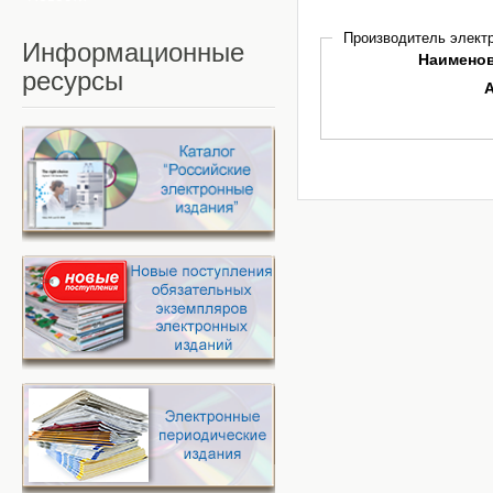
Производитель электр
Информационные
Наимено
ресурсы