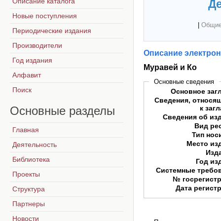
Описание каталога
Де
Новые поступления
|
Общие
Периодические издания
Производители
Описание электрон
Год издания
Муравей и Ко
Алфавит
Основные сведения
Поиск
Основное заг
Сведения, относя
Основные
разделы
к заг
Сведения об из
Вид ре
Главная
Тип нос
Место из
Деятельность
Изд
Библиотека
Год из
Системные требо
Проекты
№ госрегист
Дата регист
Структура
Партнеры
Новости