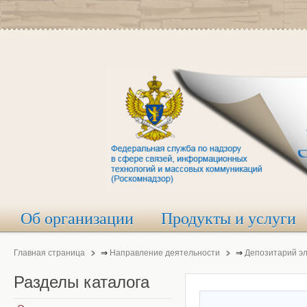
Об организации
Продукты и услуги
Главная страница
⇒
Направление деятельности
⇒
Депозитарий э
Разделы
каталога