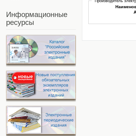
Производитель электр
Наимено
Информационные
ресурсы