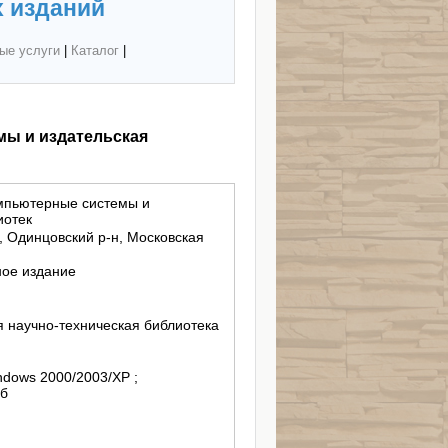
 изданий
ые услуги
|
Каталог
|
ы и издательская
мпьютерные системы и
иотек
 Одинцовский р-н, Московская
ное издание
 научно-техническая библиотека
ndows 2000/2003/XP ;
Мб