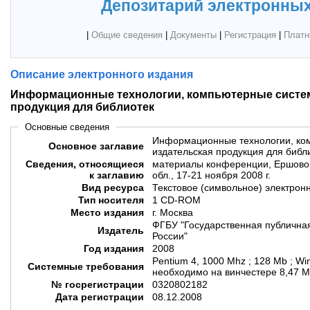
Депозитарий электронных
|
Общие сведения
|
Документы
|
Регистрация
|
Платн
Описание электронного издания
Информационные технологии, компьютерные систем
продукция для библиотек
Основные сведения
Информационные технологии, ко
Основное заглавие
издательская продукция для библ
Сведения, относящиеся
материалы конференции, Ершово,
к заглавию
обл., 17-21 ноября 2008 г.
Вид ресурса
Текстовое (символьное) электрон
Тип носителя
1 CD-ROM
Место издания
г. Москва
ФГБУ "Государственная публичная
Издатель
России"
Год издания
2008
Pentium 4, 1000 Mhz ; 128 Mb ; Wi
Системные требования
необходимо на винчестере 8,47 
№ госрегистрации
0320802182
Дата регистрации
08.12.2008