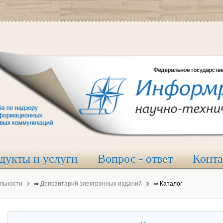
дукты и услуги
Вопрос - ответ
Конт
льности
⇒
Депозитарий электронных изданий
⇒
Каталог