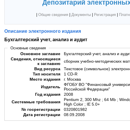
Депозитарий электронных
|
Общие сведения
|
Документы
|
Регистрация
|
Платн
Описание электронного издания
Бухгалтерский учет, анализ и аудит
Основные сведения
Основное заглавие
Бухгалтерский учет, анализ и ауди
Сведения, относящиеся
сборник учебно-методических ма
к заглавию
Вид ресурса
Текстовое (символьное) электрон
Тип носителя
1 CD-R
Место издания
г. Москва
ФГОБУ ВО "Финансовый университ
Издатель
Российской Федерации"
Год издания
2008
Pentium 2, 300 Mhz ; 64 Mb ; Wind
Системные требования
High Color ; IE 5.0+
№ госрегистрации
0320801982
Дата регистрации
08.09.2008