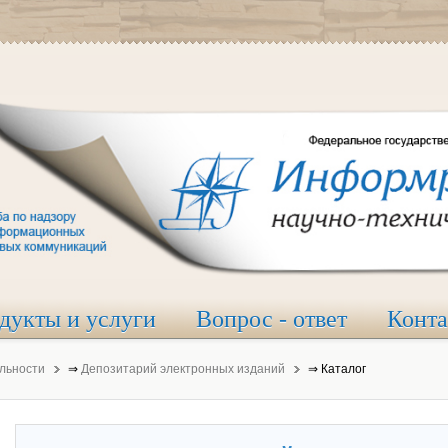
дукты и услуги
Вопрос - ответ
Конт
льности
⇒
Депозитарий электронных изданий
⇒
Каталог