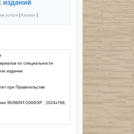
 изданий
ые услуги
|
Каталог
|
т
териалов по специальности
ное издание
ет при Правительстве
ows 95/98/NT/2000/XP ; 1024x768,