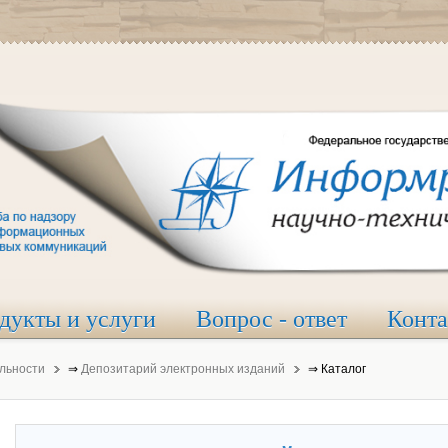
дукты и услуги
Вопрос - ответ
Конт
льности
⇒
Депозитарий электронных изданий
⇒
Каталог