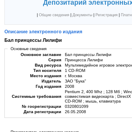
Депозитарий электронных
|
Общие сведения
|
Документы
|
Регистрация
|
Платн
Описание электронного издания
Бал принцессы Лилифи
Основные сведения
Основное заглавие
Бал принцессы Лилифи
Серия
Принцесса Лилифи
Вид ресурса
Мультимедийное игровое электро
Тип носителя
1 CD-ROM
Место издания
г. Москва
Издатель
ЗАО "Бука"
Год издания
2008
Pentium 2, 400 Mhz ; 128 Мб ; Win
Системные требования
совместимая видеокарта ; DirectX 
CD-ROM ; мышь, клавиатура
№ госрегистрации
0320801099
Дата регистрации
26.05.2008