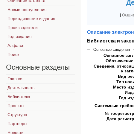
Описание каталога
Де
Новые поступления
|
Общие
Периодические издания
Производители
Описание электрон
Год издания
Библиотека и зако
Алфавит
Основные сведения
Поиск
Основное заг
Обозначение
Основные
разделы
Сведения, относя
к заг
Вид ре
Главная
Тип нос
Место из
Деятельность
Изд
Библиотека
Год из
Проекты
Системные требо
№ госрегист
Структура
Дата регист
Партнеры
Новости