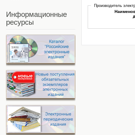
Производитель электр
Наимено
Информационные
ресурсы