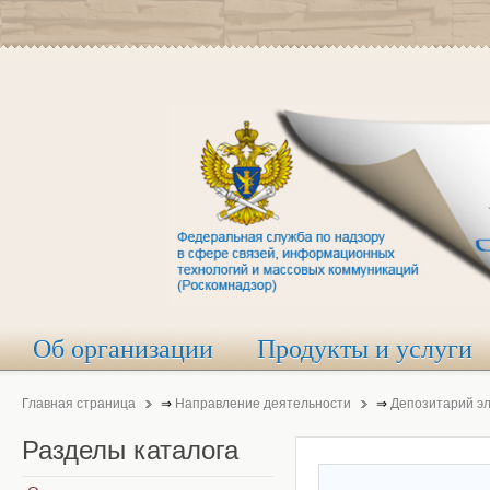
Об организации
Продукты и услуги
Главная страница
⇒
Направление деятельности
⇒
Депозитарий э
Разделы
каталога