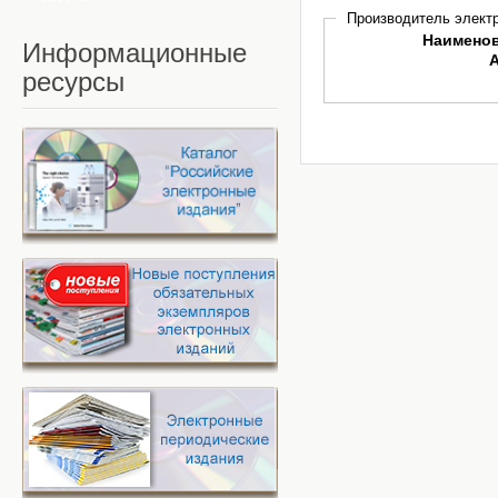
Производитель электр
Наимено
Информационные
ресурсы