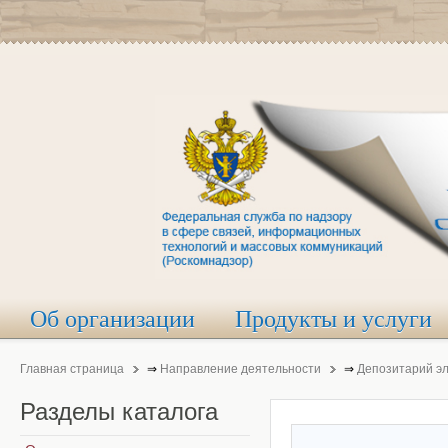
Об организации
Продукты и услуги
Главная страница
⇒
Направление деятельности
⇒
Депозитарий э
Разделы
каталога