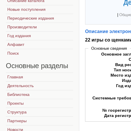
Описание каталога
Де
Новые поступления
|
Общие
Периодические издания
Производители
Описание электрон
Год издания
22 игры со щенкам
Алфавит
Основные сведения
Поиск
Основное заг
Основные
разделы
Вид ре
Тип нос
Место из
Главная
Изд
Деятельность
Год из
Библиотека
Системные требо
Проекты
№ госрегист
Структура
Дата регист
Партнеры
Новости