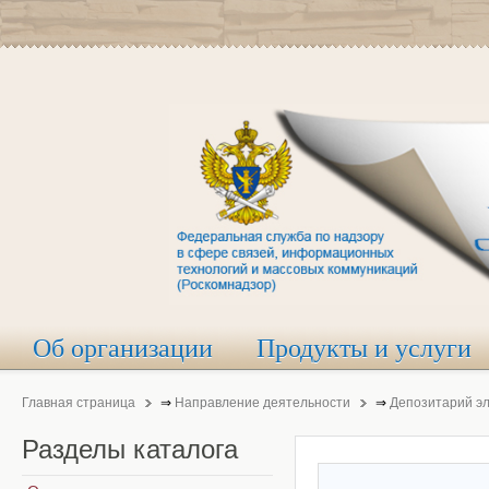
Об организации
Продукты и услуги
Главная страница
⇒
Направление деятельности
⇒
Депозитарий э
Разделы
каталога