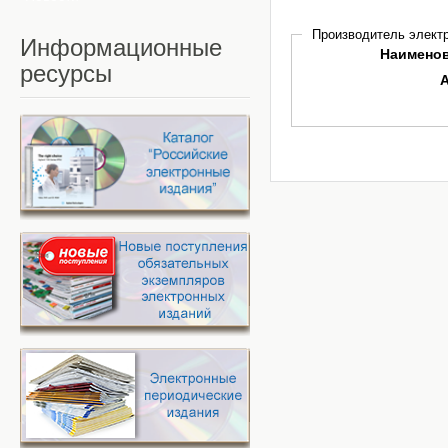
Производитель электр
Информационные
Наимено
ресурсы