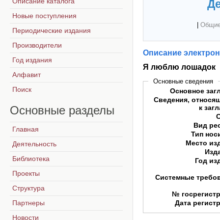
Описание каталога
Де
Новые поступления
|
Общие
Периодические издания
Производители
Описание электрон
Год издания
Я люблю лошадок
Алфавит
Основные сведения
Поиск
Основное заг
Сведения, относя
Основные
разделы
к заг
Вид ре
Главная
Тип нос
Место из
Деятельность
Изд
Библиотека
Год из
Проекты
Системные требо
Структура
№ госрегист
Партнеры
Дата регист
Новости