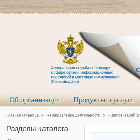
Об организации
Продукты и услуги
Главная страница
⇒
Направление деятельности
⇒
Депозитарий э
Разделы
каталога