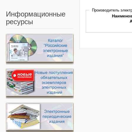
Производитель электр
Информационные
Наимено
ресурсы