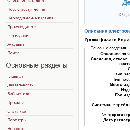
Описание каталога
Де
Новые поступления
|
Общие
Периодические издания
Производители
Описание электрон
Год издания
Уроки физики Кири
Алфавит
Основные сведения
Поиск
Основное заг
Сведения, относя
Основные
разделы
к заг
Вид ре
Главная
Тип нос
Место из
Деятельность
Изд
Библиотека
Год из
Проекты
Системные требо
Структура
№ госрегист
Партнеры
Дата регист
Новости