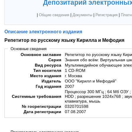
Депозитарий электронных
|
Общие сведения
|
Документы
|
Регистрация
|
Платн
Описание электронного издания
Репетитор по русскому языку Кирилла и Мефодия
Основные сведения
Основное заглавие
Репетитор по русскому языку Ки
Серия
Знания обо всём: Виртуальная ш
Вид ресурса
Мультимедийное обучающее элек
Тип носителя
1 CD-ROM
Место издания
г. Москва
Издатель
ООО "Кирилл и Мефодий"
Год издания
2007
Процессор 300 МГц ; 64 Мб ОЗУ ;
Системные требования
HDD ; разрешение 1024х768 ; звук
клавиатура, мышь
№ госрегистрации
0320701598
Дата регистрации
07.08.2007