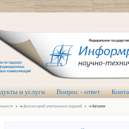
дукты и услуги
Вопрос - ответ
Конт
льности
⇒
Депозитарий электронных изданий
⇒
Каталог