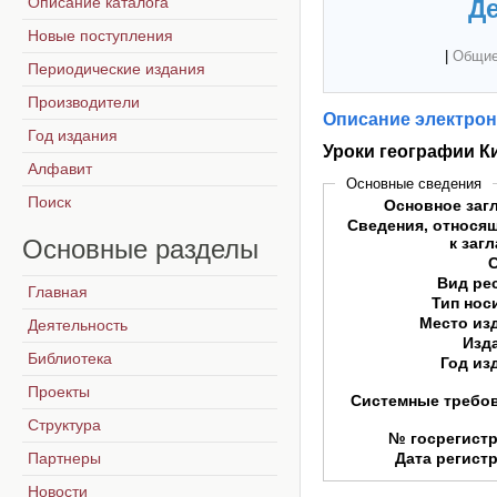
Описание каталога
Де
Новые поступления
|
Общие
Периодические издания
Производители
Описание электрон
Год издания
Уроки географии К
Алфавит
Основные сведения
Поиск
Основное заг
Сведения, относя
Основные
разделы
к заг
Вид ре
Главная
Тип нос
Место из
Деятельность
Изд
Библиотека
Год из
Проекты
Системные требо
Структура
№ госрегист
Партнеры
Дата регист
Новости