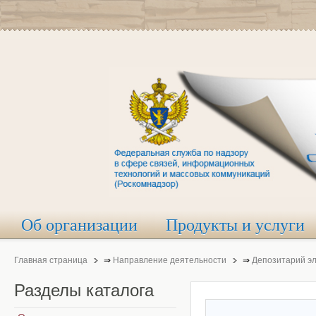
Об организации
Продукты и услуги
Главная страница
⇒
Направление деятельности
⇒
Депозитарий э
Разделы
каталога