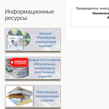
Производитель электр
Информационные
Наимено
ресурсы