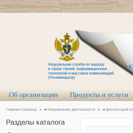
Об организации
Продукты и услуги
Главная страница
⇒
Направление деятельности
⇒
Депозитарий э
Разделы
каталога