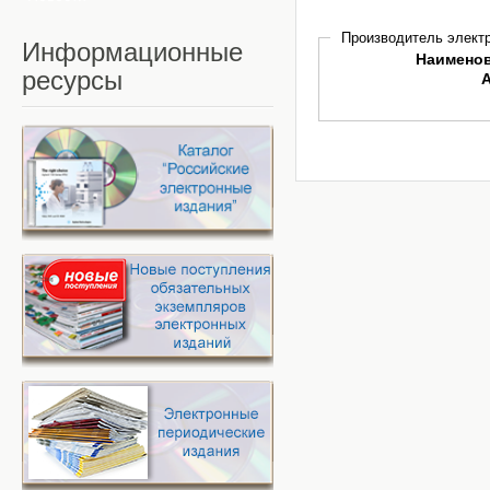
Производитель электр
Информационные
Наимено
ресурсы