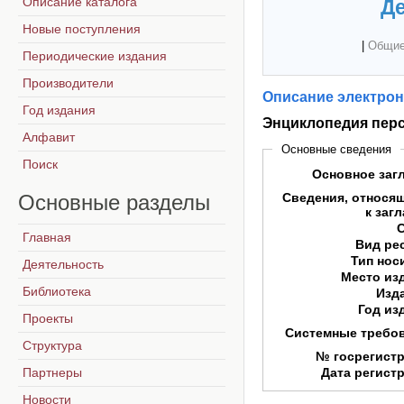
Описание каталога
Де
Новые поступления
|
Общие
Периодические издания
Производители
Описание электрон
Год издания
Энциклопедия перс
Алфавит
Основные сведения
Поиск
Основное заг
Основные
разделы
Сведения, относя
к заг
Главная
Вид ре
Тип нос
Деятельность
Место из
Библиотека
Изд
Год из
Проекты
Системные требо
Структура
№ госрегист
Партнеры
Дата регист
Новости