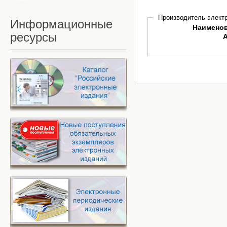
Производитель электр
Информационные
Наимено
ресурсы