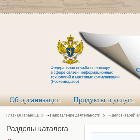
Об организации
Продукты и услуги
Главная страница
⇒
Направление деятельности
⇒
Депозитарий э
Разделы
каталога