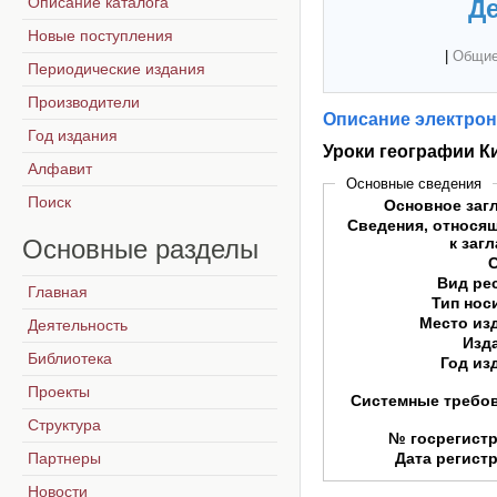
Описание каталога
Де
Новые поступления
|
Общие
Периодические издания
Производители
Описание электрон
Год издания
Уроки географии К
Алфавит
Основные сведения
Поиск
Основное заг
Сведения, относя
Основные
разделы
к заг
Вид ре
Главная
Тип нос
Место из
Деятельность
Изд
Библиотека
Год из
Проекты
Системные требо
Структура
№ госрегист
Партнеры
Дата регист
Новости