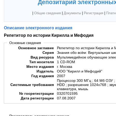
Депозитарий электронных
|
Общие сведения
|
Документы
|
Регистрация
|
Платн
Описание электронного издания
Репетитор по истории Кирилла и Мефодия
Основные сведения
Основное заглавие
Репетитор по истории Кирилла и
Серия
Знания обо всём: Виртуальная ш
Вид ресурса
Мультимедийное обучающее элек
Тип носителя
1 CD-ROM
Место издания
г. Москва
Издатель
ООО "Кирилл и Мефодий"
Год издания
2007
Процессор 300 МГц ; 64 Мб ОЗУ ;
Системные требования
HDD ; разрешение 1024х768 ; звук
клавиатура, мышь
№ госрегистрации
0320701595
Дата регистрации
07.08.2007