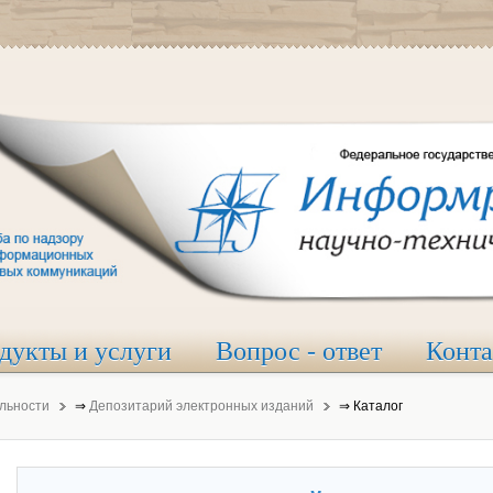
дукты и услуги
Вопрос - ответ
Конт
льности
⇒
Депозитарий электронных изданий
⇒
Каталог