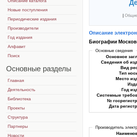
Описание каталога
Де
Новые поступления
|
Общие
Периодические издания
Производители
Описание электрон
Год издания
Биографии Московс
Алфавит
Основные сведения
Поиск
Основное заг
Сведения об из
Основные
разделы
Вид ре
Тип нос
Место из
Главная
Изд
Деятельность
Год из
Системные требо
Библиотека
№ госрегист
Дата регист
Проекты
Структура
Партнеры
Производитель электр
Наимено
Новости