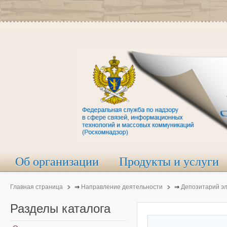
Об организации
Продукты и услуги
Главная страница
⇒
Направление деятельности
⇒
Депозитарий э
Разделы
каталога