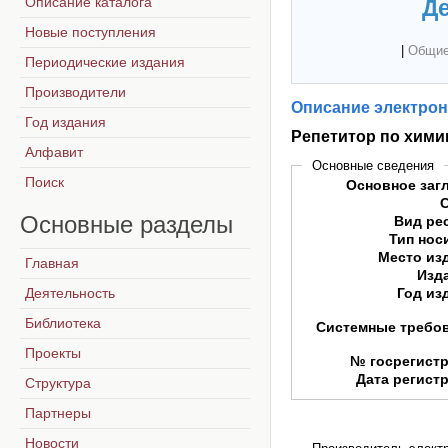
Описание каталога
Де
Новые поступления
|
Общие
Периодические издания
Производители
Описание электрон
Год издания
Репетитор по хими
Алфавит
Основные сведения
Поиск
Основное заг
Основные
разделы
Вид ре
Тип нос
Место из
Главная
Изд
Деятельность
Год из
Библиотека
Системные требо
Проекты
№ госрегист
Дата регист
Структура
Партнеры
Новости