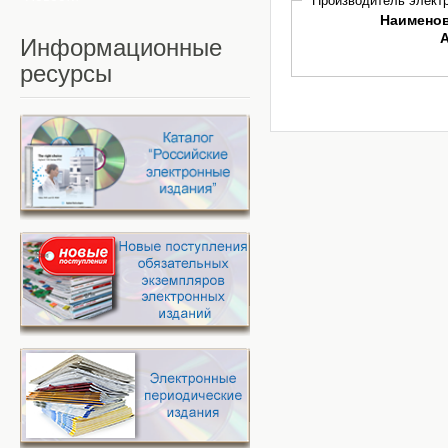
Производитель электр
Наимено
Информационные
ресурсы