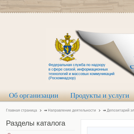
Об организации
Продукты и услуги
Главная страница
⇒
Направление деятельности
⇒
Депозитарий э
Разделы
каталога