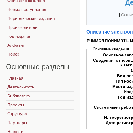
Описание каталога
Де
Новые поступления
|
Общие
Периодические издания
Производители
Описание электрон
Год издания
Учимся понимать 
Алфавит
Основные сведения
Поиск
Основное заг
Сведения, относя
Основные
разделы
к заг
Вид ре
Главная
Тип нос
Место из
Деятельность
Изд
Библиотека
Год из
Проекты
Системные требо
Структура
№ госрегист
Партнеры
Дата регист
Новости