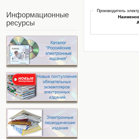
Производитель электр
Информационные
Наимено
ресурсы