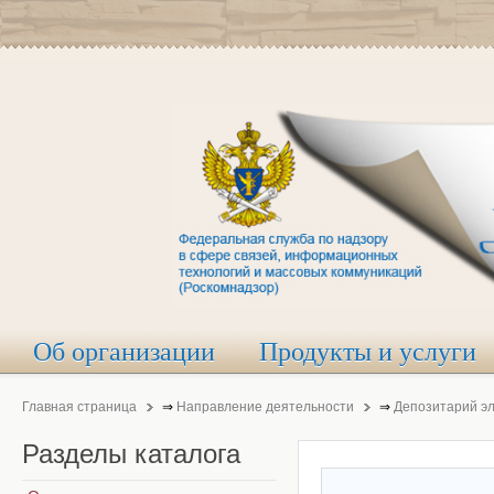
Об организации
Продукты и услуги
Главная страница
⇒
Направление деятельности
⇒
Депозитарий э
Разделы
каталога