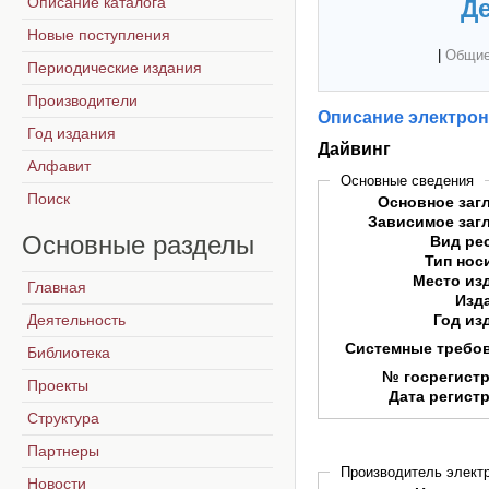
Описание каталога
Де
Новые поступления
|
Общие
Периодические издания
Производители
Описание электрон
Год издания
Дайвинг
Алфавит
Основные сведения
Поиск
Основное заг
Зависимое заг
Основные
разделы
Вид ре
Тип нос
Место из
Главная
Изд
Деятельность
Год из
Системные требо
Библиотека
№ госрегист
Проекты
Дата регист
Структура
Партнеры
Производитель электр
Новости