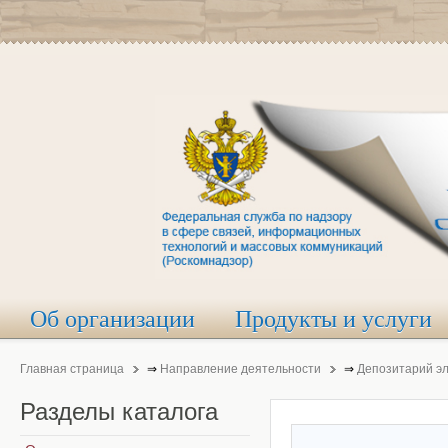
Об организации
Продукты и услуги
Главная страница
⇒
Направление деятельности
⇒
Депозитарий э
Разделы
каталога