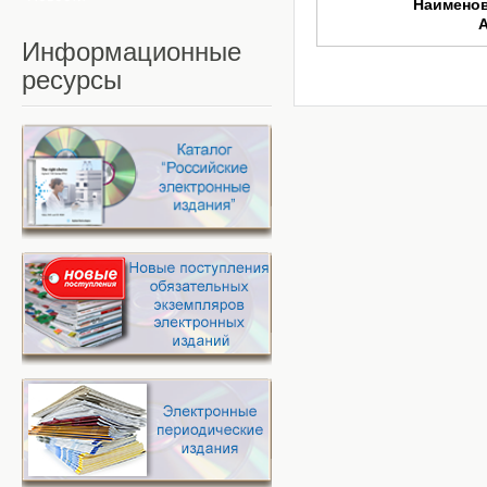
Наимено
Информационные
ресурсы