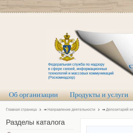
Об организации
Продукты и услуги
Главная страница
⇒
Направление деятельности
⇒
Депозитарий э
Разделы
каталога