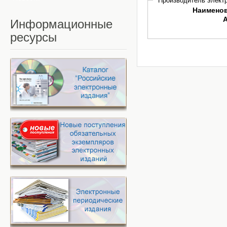
Производитель электр
Наимено
Информационные
ресурсы