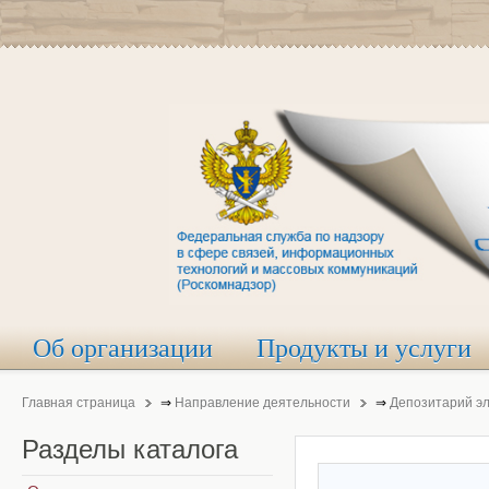
Об организации
Продукты и услуги
Главная страница
⇒
Направление деятельности
⇒
Депозитарий э
Разделы
каталога