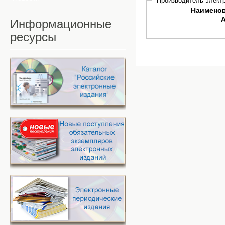
Производитель электр
Наимено
Информационные
ресурсы