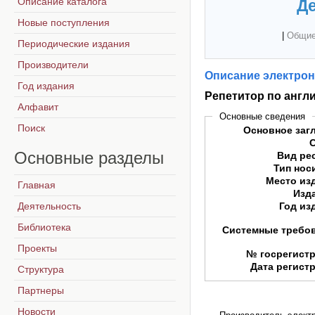
Описание каталога
Де
Новые поступления
|
Общие
Периодические издания
Производители
Описание электрон
Год издания
Репетитор по англ
Алфавит
Основные сведения
Поиск
Основное заг
Основные
разделы
Вид ре
Тип нос
Место из
Главная
Изд
Деятельность
Год из
Библиотека
Системные требо
Проекты
№ госрегист
Дата регист
Структура
Партнеры
Новости