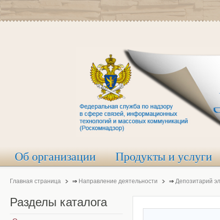
Об организации
Продукты и услуги
Главная страница
⇒
Направление деятельности
⇒
Депозитарий э
Разделы
каталога