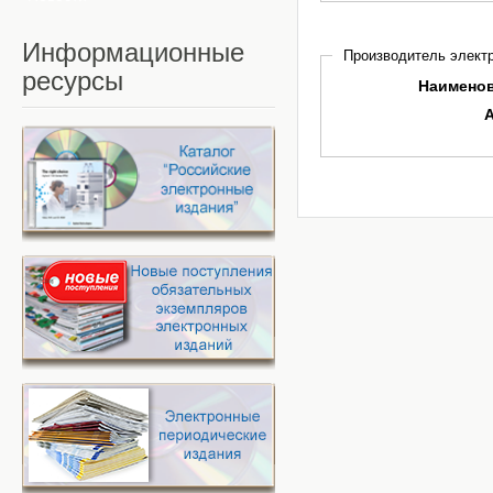
Информационные
Производитель электр
ресурсы
Наимено