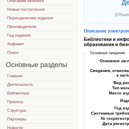
Описание каталога
Де
Новые поступления
|
Общие
Периодические издания
Производители
Описание электрон
Год издания
Библиотеки и инфо
Алфавит
образования и биз
Поиск
Основные сведения
Основное заг
Основные
разделы
Сведения, относя
к заг
Главная
Вид ре
Деятельность
Тип нос
Библиотека
Место из
Изд
Проекты
Год из
Структура
Системные требо
№ госрегист
Партнеры
Дата регист
Новости