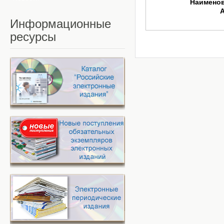
Наимено
Информационные
ресурсы