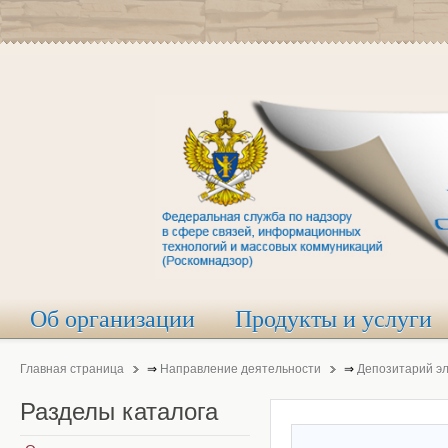
Об организации
Продукты и услуги
Главная страница
⇒
Направление деятельности
⇒
Депозитарий э
Разделы
каталога