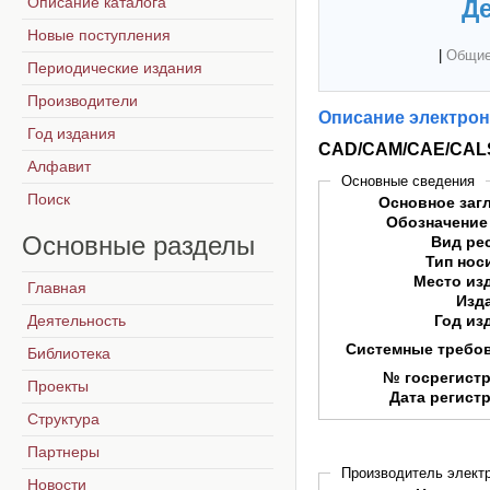
Описание каталога
Де
Новые поступления
|
Общие
Периодические издания
Производители
Описание электрон
Год издания
CAD/CAM/CAE/CAL
Алфавит
Основные сведения
Поиск
Основное заг
Обозначение
Основные
разделы
Вид ре
Тип нос
Место из
Главная
Изд
Деятельность
Год из
Системные требо
Библиотека
№ госрегист
Проекты
Дата регист
Структура
Партнеры
Производитель электр
Новости