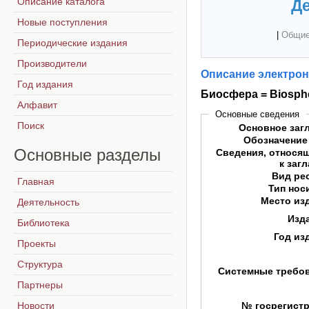
Описание каталога
Де
Новые поступления
|
Общие
Периодические издания
Производители
Описание электрон
Год издания
Биосфера = Biosph
Алфавит
Основные сведения
Поиск
Основное заг
Обозначение
Основные
разделы
Сведения, относя
к заг
Вид ре
Главная
Тип нос
Место из
Деятельность
Изд
Библиотека
Год из
Проекты
Структура
Системные требо
Партнеры
Новости
№ госрегист