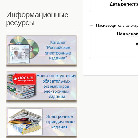
Дата регист
Информационные
ресурсы
Производитель электр
Наимено