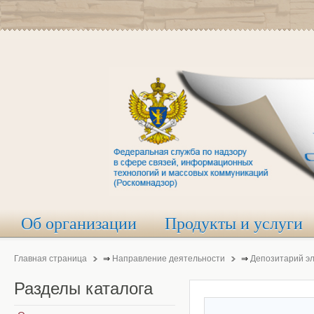
Об организации
Продукты и услуги
Главная страница
⇒
Направление деятельности
⇒
Депозитарий э
Разделы
каталога