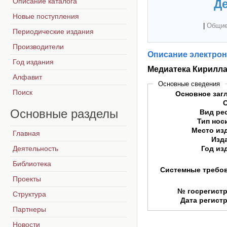
Описание каталога
Де
Новые поступления
|
Общие
Периодические издания
Производители
Описание электрон
Год издания
Медиатека Кирилл
Алфавит
Основные сведения
Поиск
Основное заг
Основные
разделы
Вид ре
Тип нос
Место из
Главная
Изд
Деятельность
Год из
Библиотека
Системные требо
Проекты
№ госрегист
Структура
Дата регист
Партнеры
Новости