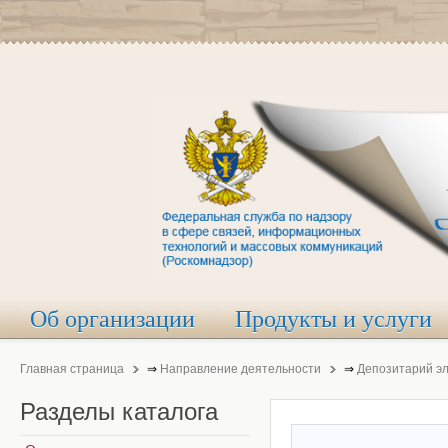
Об организации
Продукты и услуги
Главная страница
⇒
Направление деятельности
⇒
Депозитарий э
Разделы
каталога