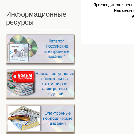
Производитель электр
Наимено
Информационные
ресурсы