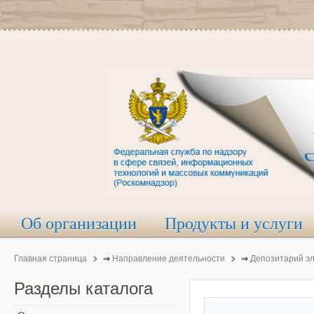
Об организации
Продукты и услуги
Главная страница
⇒
Направление деятельности
⇒
Депозитарий э
Разделы
каталога