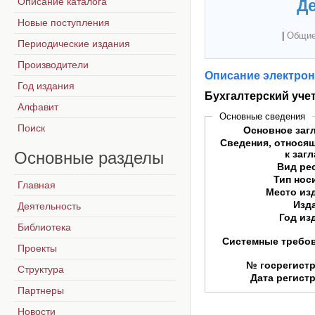
Описание каталога
Де
Новые поступления
|
Общие
Периодические издания
Производители
Описание электрон
Год издания
Бухгалтерский уче
Алфавит
Основные сведения
Поиск
Основное заг
Сведения, относя
Основные
разделы
к заг
Вид ре
Тип нос
Главная
Место из
Изд
Деятельность
Год из
Библиотека
Системные требо
Проекты
№ госрегист
Структура
Дата регист
Партнеры
Новости