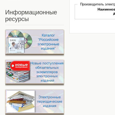
Производитель электр
Наимено
Информационные
ресурсы