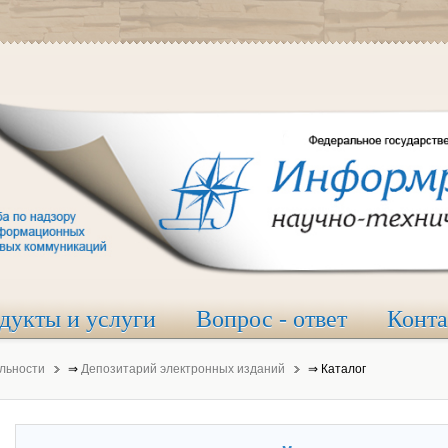
дукты и услуги
Вопрос - ответ
Конт
льности
⇒
Депозитарий электронных изданий
⇒
Каталог