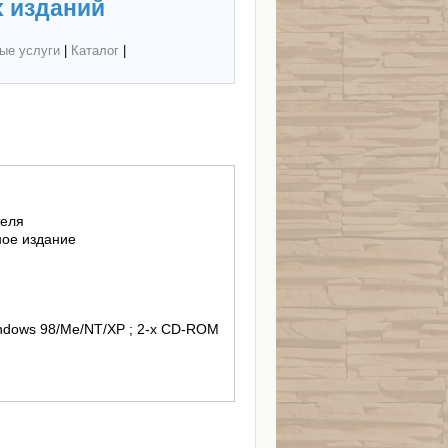
 изданий
ые услуги
|
Каталог
|
теля
ное издание
indows 98/Me/NT/XP ; 2-x CD-ROM