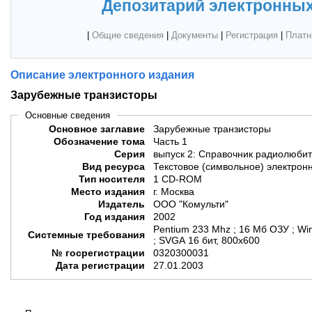
Депозитарий электронных
|
Общие сведения
|
Документы
|
Регистрация
|
Платн
Описание электронного издания
Зарубежные транзисторы
Основные сведения
Основное заглавие
Зарубежные транзисторы
Обозначение тома
Часть 1
Серия
выпуск 2: Справочник радиолюби
Вид ресурса
Текстовое (символьное) электрон
Тип носителя
1 CD-ROM
Место издания
г. Москва
Издатель
ООО "Комульти"
Год издания
2002
Pentium 233 Mhz ; 16 Мб ОЗУ ; W
Системные требования
; SVGA 16 бит, 800х600
№ госрегистрации
0320300031
Дата регистрации
27.01.2003