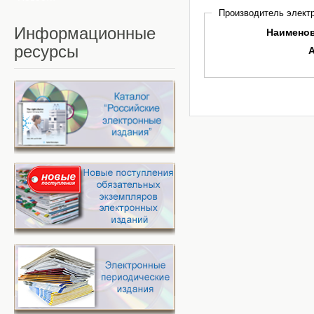
Производитель электр
Информационные
Наимено
ресурсы