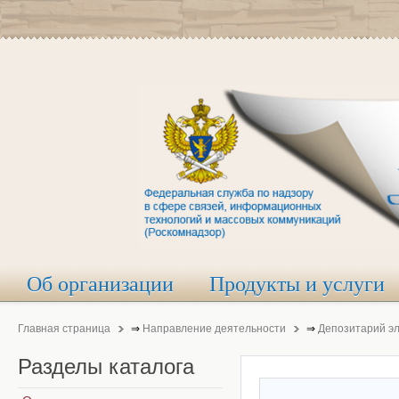
Об организации
Продукты и услуги
Главная страница
⇒
Направление деятельности
⇒
Депозитарий э
Разделы
каталога