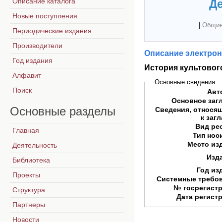
Описание каталога
Де
Новые поступления
|
Общие
Периодические издания
Производители
Описание электрон
Год издания
История культовог
Алфавит
Основные сведения
Поиск
Авт
Основное заг
Основные
разделы
Сведения, относя
к заг
Вид ре
Главная
Тип нос
Место из
Деятельность
Изд
Библиотека
Год из
Проекты
Системные требо
№ госрегист
Структура
Дата регист
Партнеры
Новости