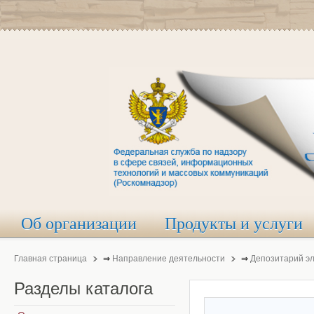
Об организации
Продукты и услуги
Главная страница
⇒
Направление деятельности
⇒
Депозитарий э
Разделы
каталога