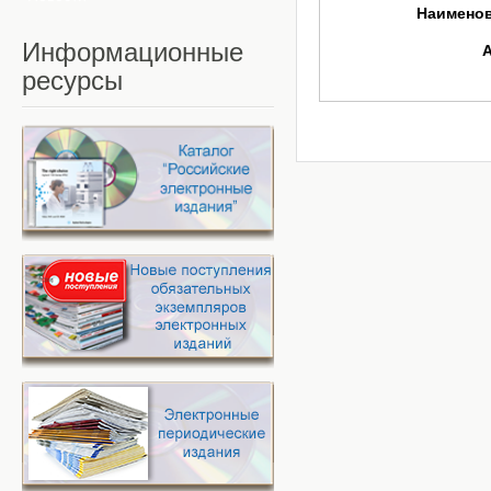
Наимено
Информационные
ресурсы