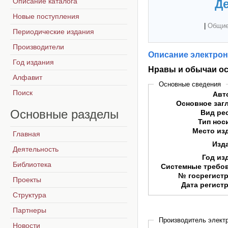
Описание каталога
Де
Новые поступления
|
Общие
Периодические издания
Производители
Описание электрон
Год издания
Нравы и обычаи ос
Алфавит
Основные сведения
Поиск
Авт
Основное заг
Основные
разделы
Вид ре
Тип нос
Место из
Главная
Изд
Деятельность
Год из
Библиотека
Системные требо
№ госрегист
Проекты
Дата регист
Структура
Партнеры
Производитель электр
Новости