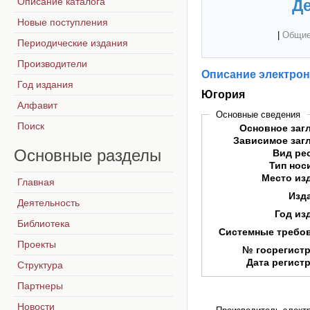
Описание каталога
Де
Новые поступления
|
Общие
Периодические издания
Производители
Описание электрон
Год издания
Югория
Алфавит
Основные сведения
Поиск
Основное заг
Зависимое заг
Основные
разделы
Вид ре
Тип нос
Место из
Главная
Изд
Деятельность
Год из
Библиотека
Системные требо
Проекты
№ госрегист
Дата регист
Структура
Партнеры
Новости