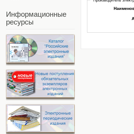
Производитель электр
Наимено
Информационные
ресурсы