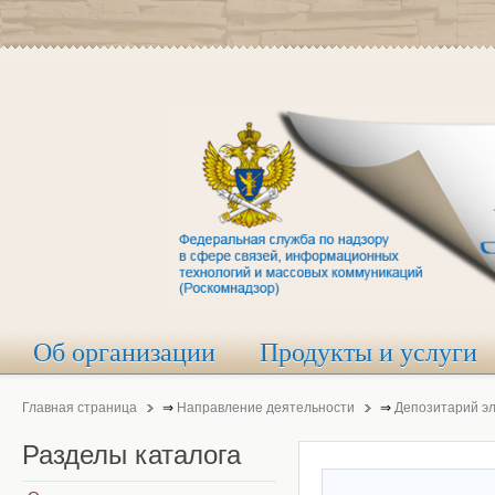
Об организации
Продукты и услуги
Главная страница
⇒
Направление деятельности
⇒
Депозитарий э
Разделы
каталога