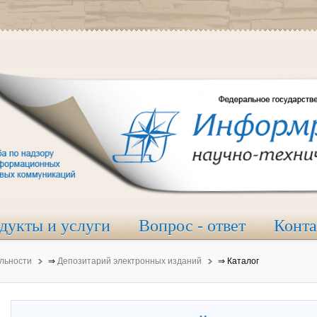
дукты и услуги
Вопрос - ответ
Конт
льности
⇒
Депозитарий электронных изданий
⇒
Каталог