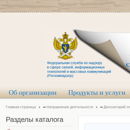
Об организации
Продукты и услуги
Главная страница
⇒
Направление деятельности
⇒
Депозитарий э
Разделы
каталога