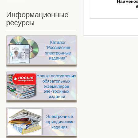
Наимено
Информационные
ресурсы