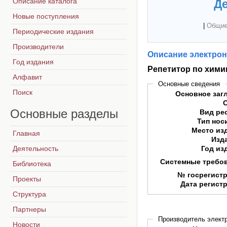
Описание каталога
Де
Новые поступления
|
Общие
Периодические издания
Производители
Описание электрон
Год издания
Репетитор по хими
Алфавит
Основные сведения
Поиск
Основное заг
Основные
разделы
Вид ре
Тип нос
Место из
Главная
Изд
Деятельность
Год из
Системные требо
Библиотека
№ госрегист
Проекты
Дата регист
Структура
Партнеры
Производитель электр
Новости