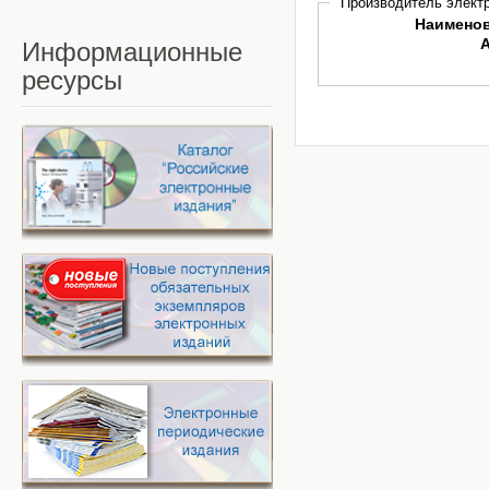
Производитель электр
Наимено
Информационные
ресурсы