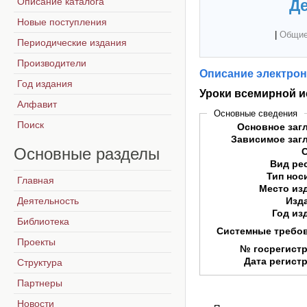
Описание каталога
Де
Новые поступления
|
Общие
Периодические издания
Производители
Описание электрон
Год издания
Уроки всемирной и
Алфавит
Основные сведения
Поиск
Основное заг
Зависимое заг
Основные
разделы
Вид ре
Тип нос
Главная
Место из
Деятельность
Изд
Год из
Библиотека
Системные требо
Проекты
№ госрегист
Дата регист
Структура
Партнеры
Новости