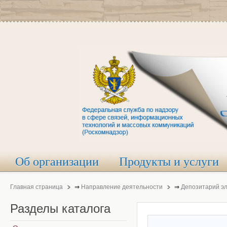
Об организации
Продукты и услуги
Главная страница
⇒
Направление деятельности
⇒
Депозитарий э
Разделы
каталога