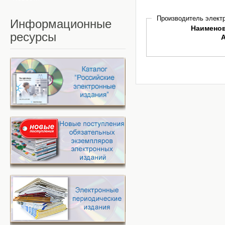
Производитель электр
Информационные
Наимено
ресурсы