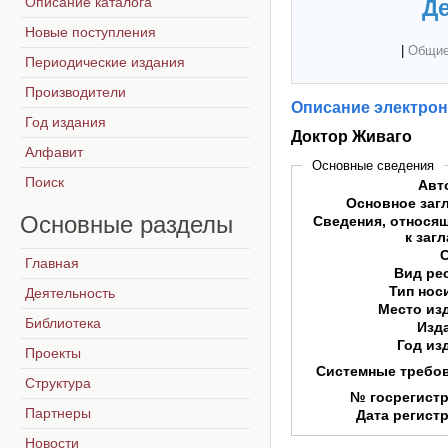
Описание каталога
Де
Новые поступления
|
Общие
Периодические издания
Производители
Описание электрон
Год издания
Доктор Живаго
Алфавит
Основные сведения
Поиск
Авт
Основное заг
Основные
разделы
Сведения, относя
к заг
Главная
Вид ре
Тип нос
Деятельность
Место из
Библиотека
Изд
Год из
Проекты
Системные требо
Структура
№ госрегист
Партнеры
Дата регист
Новости