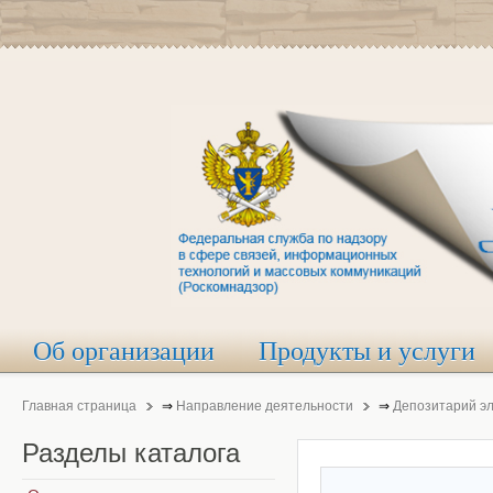
Об организации
Продукты и услуги
Главная страница
⇒
Направление деятельности
⇒
Депозитарий э
Разделы
каталога