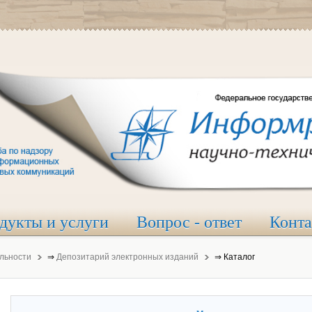
дукты и услуги
Вопрос - ответ
Конт
льности
⇒
Депозитарий электронных изданий
⇒
Каталог