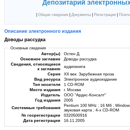
Депозитарий электронных
|
Общие сведения
|
Документы
|
Регистрация
|
Платн
Описание электронного издания
Доводы рассудка
Основные сведения
Автор(ы)
Остен Д.
Основное заглавие
Доводы рассудка
Сведения, относящиеся
аудиокнига
к заглавию
Серия
ХХ век: Зарубежная проза
Вид ресурса
Электронное аудиоиздание
Тип носителя
1 CD-ROM
Место издания
г. Москва
Издатель
ООО "Ардис-Консалт"
Год издания
2005
Pentium 100 MHz ; 16 Мб ; Window
Системные требования
звуковая карта ; 4-х CD-ROM
№ госрегистрации
0320500916
Дата регистрации
16.11.2005