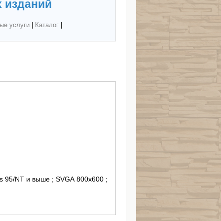
 изданий
ые услуги
|
Каталог
|
s 95/NT и выше ; SVGA 800х600 ;