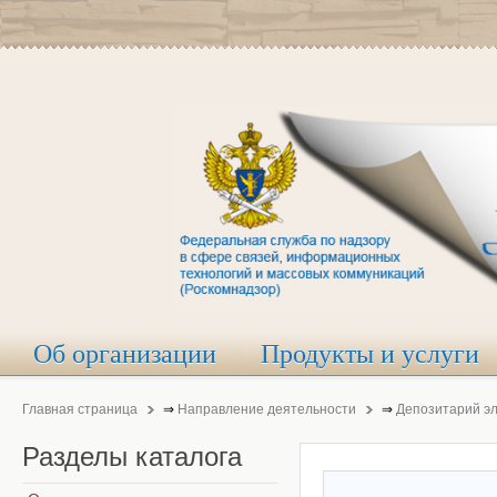
Об организации
Продукты и услуги
Главная страница
⇒
Направление деятельности
⇒
Депозитарий э
Разделы
каталога