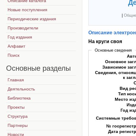
Описание каталога
Де
Новые поступления
|
Общие
Периодические издания
Производители
Описание электрон
Год издания
На круги своя
Алфавит
Основные сведения
Поиск
Авт
Основное заг
Основные
разделы
Зависимое заг
Сведения, относя
к заг
Главная
Вид ре
Деятельность
Тип нос
Библиотека
Место из
Изд
Проекты
Год из
Структура
Системные требо
Партнеры
№ госрегист
Дата регист
Новости