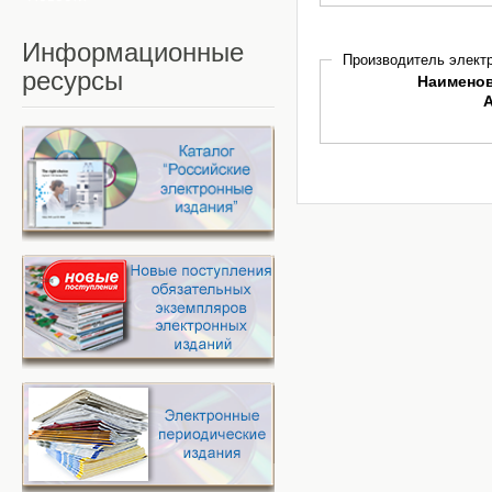
Информационные
Производитель электр
ресурсы
Наимено