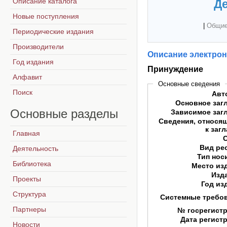
Описание каталога
Де
Новые поступления
|
Общие
Периодические издания
Производители
Описание электрон
Год издания
Принуждение
Алфавит
Основные сведения
Поиск
Авт
Основное заг
Основные
разделы
Зависимое заг
Сведения, относя
к заг
Главная
Вид ре
Деятельность
Тип нос
Библиотека
Место из
Изд
Проекты
Год из
Структура
Системные требо
Партнеры
№ госрегист
Дата регист
Новости