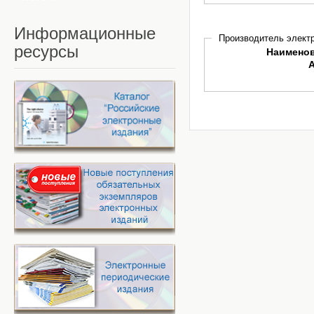
Информационные
Производитель электр
ресурсы
Наимено