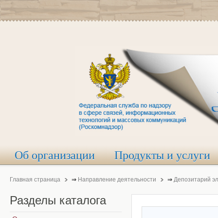
Об организации
Продукты и услуги
Главная страница
⇒
Направление деятельности
⇒
Депозитарий э
Разделы
каталога