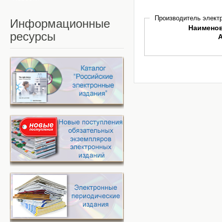
Производитель электр
Информационные
Наимено
ресурсы