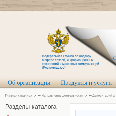
Об организации
Продукты и услуги
Главная страница
⇒
Направление деятельности
⇒
Депозитарий э
Разделы
каталога