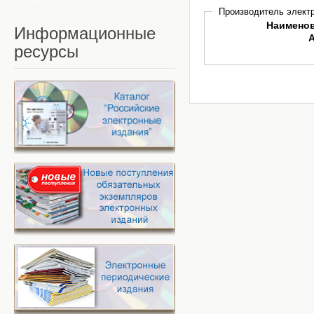
Производитель электр
Наимено
Информационные
ресурсы