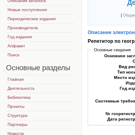
Описание каталога
Де
Новые поступления
|
Общие
Периодические издания
Производители
Описание электрон
Год издания
Репетитор по геог
Алфавит
Основные сведения
Поиск
Основное заг
Основные
разделы
Вид ре
Тип нос
Место из
Главная
Изд
Деятельность
Год из
Библиотека
Системные требо
Проекты
№ госрегист
Структура
Дата регист
Партнеры
Новости