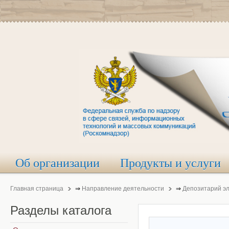
Об организации
Продукты и услуги
Главная страница
⇒
Направление деятельности
⇒
Депозитарий э
Разделы
каталога