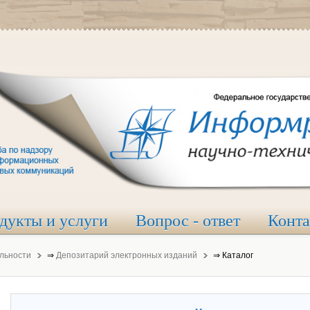
дукты и услуги
Вопрос - ответ
Конт
льности
⇒
Депозитарий электронных изданий
⇒
Каталог