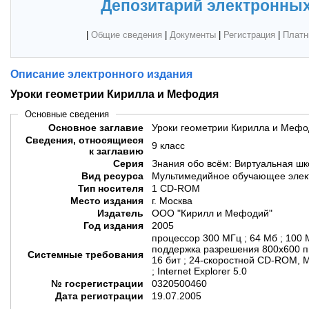
Депозитарий электронных
|
Общие сведения
|
Документы
|
Регистрация
|
Платн
Описание электронного издания
Уроки геометрии Кирилла и Мефодия
Основные сведения
Основное заглавие
Уроки геометрии Кирилла и Меф
Сведения, относящиеся
9 класс
к заглавию
Серия
Знания обо всём: Виртуальная ш
Вид ресурса
Мультимедийное обучающее элек
Тип носителя
1 CD-ROM
Место издания
г. Москва
Издатель
ООО "Кирилл и Мефодий"
Год издания
2005
процессор 300 МГц ; 64 Мб ; 100 
поддержка разрешения 800х600 пик
Системные требования
16 бит ; 24-скоростной CD-ROM,
; Internet Explorer 5.0
№ госрегистрации
0320500460
Дата регистрации
19.07.2005