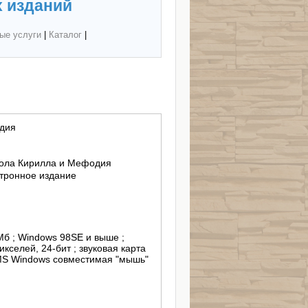
 изданий
ые услуги
|
Каталог
|
одия
кола Кирилла и Мефодия
тронное издание
Мб ; Windows 98SE и выше ;
селей, 24-бит ; звуковая карта
 MS Windows совместимая "мышь"