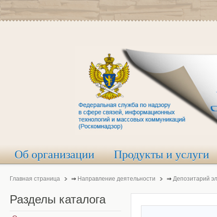
Об организации
Продукты и услуги
Главная страница
⇒
Направление деятельности
⇒
Депозитарий э
Разделы
каталога