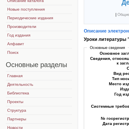
Описание каталога
Де
Новые поступления
|
Общие
Периодические издания
Производители
Описание электрон
Год издания
Уроки литературы 
Алфавит
Основные сведения
Поиск
Основное заг
Сведения, относя
Основные
разделы
к заг
Вид ре
Главная
Тип нос
Место из
Деятельность
Изд
Библиотека
Год из
Проекты
Системные требо
Структура
№ госрегист
Партнеры
Дата регист
Новости