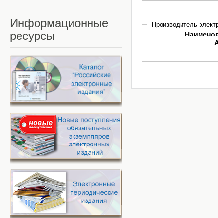
Информационные
Производитель электр
ресурсы
Наимено