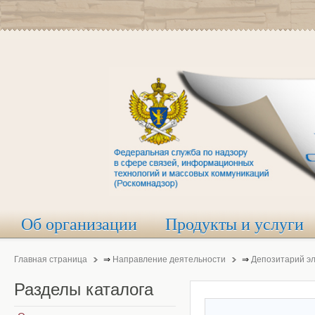
Об организации
Продукты и услуги
Главная страница
⇒
Направление деятельности
⇒
Депозитарий э
Разделы
каталога