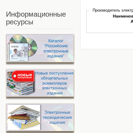
Производитель электр
Информационные
Наимено
ресурсы