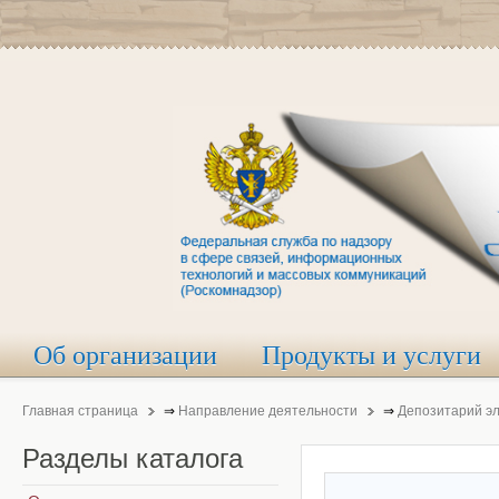
Об организации
Продукты и услуги
Главная страница
⇒
Направление деятельности
⇒
Депозитарий э
Разделы
каталога