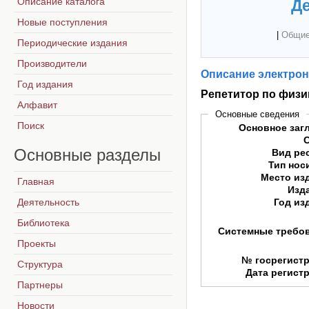
Описание каталога
Де
Новые поступления
|
Общие
Периодические издания
Производители
Описание электрон
Год издания
Репетитор по физи
Алфавит
Основные сведения
Поиск
Основное заг
Основные
разделы
Вид ре
Тип нос
Место из
Главная
Изд
Деятельность
Год из
Библиотека
Системные требо
Проекты
№ госрегист
Структура
Дата регист
Партнеры
Новости