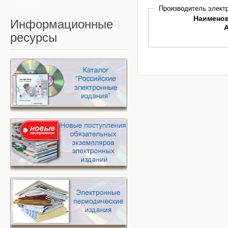
Производитель электр
Наимено
Информационные
ресурсы