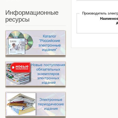
Информационные
Производитель электр
ресурсы
Наимено