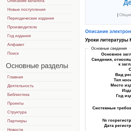
Описание каталога
Де
Новые поступления
|
Общие
Периодические издания
Производители
Описание электрон
Год издания
Уроки литературы 
Алфавит
Основные сведения
Поиск
Основное заг
Сведения, относя
Основные
разделы
к заг
Вид ре
Главная
Тип нос
Место из
Деятельность
Изд
Библиотека
Год из
Проекты
Системные требо
Структура
№ госрегист
Партнеры
Дата регист
Новости