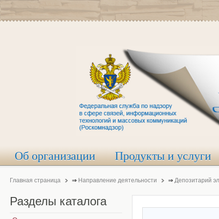
Об организации
Продукты и услуги
Главная страница
⇒
Направление деятельности
⇒
Депозитарий э
Разделы
каталога