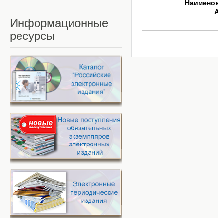
Наимено
Информационные
ресурсы