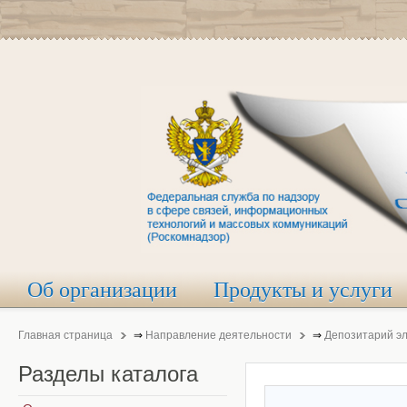
Об организации
Продукты и услуги
Главная страница
⇒
Направление деятельности
⇒
Депозитарий э
Разделы
каталога