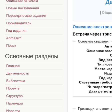
Описание каталога
Де
Новые поступления
|
Общие
Периодические издания
Производители
Описание электрон
Год издания
Встреча через трис
Алфавит
Основные сведения
Поиск
Авт
Основное заг
Основные
разделы
Вид ре
Тип нос
Главная
Место из
Деятельность
Изд
Год из
Библиотека
Системные требо
№ госрегист
Проекты
Дата регист
Структура
Партнеры
Производитель электр
Новости