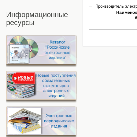
Производитель электр
Наимено
Информационные
ресурсы