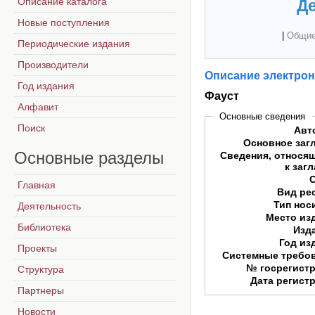
Описание каталога
Де
Новые поступления
|
Общие
Периодические издания
Производители
Описание электрон
Год издания
Фауст
Алфавит
Основные сведения
Поиск
Авт
Основное заг
Основные
разделы
Сведения, относя
к заг
Главная
Вид ре
Тип нос
Деятельность
Место из
Библиотека
Изд
Год из
Проекты
Системные требо
№ госрегист
Структура
Дата регист
Партнеры
Новости