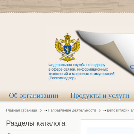
Об организации
Продукты и услуги
Главная страница
⇒
Направление деятельности
⇒
Депозитарий э
Разделы
каталога