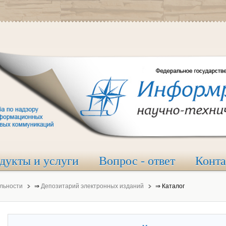
дукты и услуги
Вопрос - ответ
Конт
льности
⇒
Депозитарий электронных изданий
⇒
Каталог