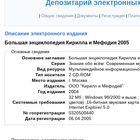
Депозитарий электронных
|
Общие сведения
|
Документы
|
Регистрация
|
Платн
Описание электронного издания
Большая энциклопедия Кирилла и Мефодия 2005
Основные сведения
Основное заглавие
Большая энциклопедия Кирилла 
Серия
Знания обо всём: Современная м
Вид ресурса
Мультимедийное информационное
Тип носителя
2 CD-ROM
Место издания
г. Москва
Издатель
ООО "Кирилл и Мефодий"
Год издания
2004
32 Мб ; Windows 98/2000 и выше ;
Системные требования
цветов) ;16-битная звуковая карт
Internet Explorer 5.0
№ госрегистрации
0320500440
Дата регистрации
06.04.2005